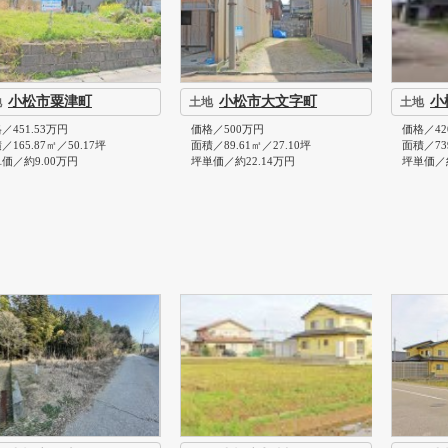
小松市粟津町
小松市大文字町
小
地
土地
土地
／451.53万円
価格／500万円
価格／42
／165.87㎡／50.17坪
面積／89.61㎡／27.10坪
面積／739
価／約9.00万円
坪単価／約22.14万円
坪単価／約