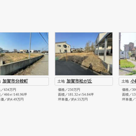
加賀市分校町
加賀市松が丘
小
地
土地
土地
／634万円
価格／250万円
価格／30
／466㎡/140.96坪
面積／181.32㎡/54.84坪
面積／131
価／約4.49万円
坪単価／約4.55万円
坪単価／7