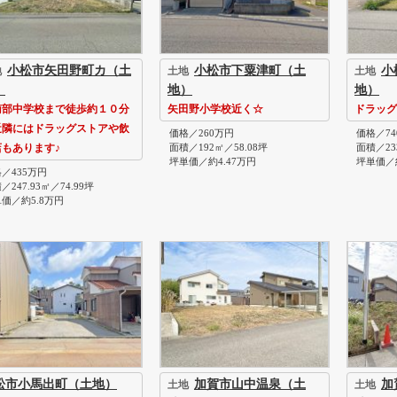
小松市矢田野町カ（土
小松市下粟津町（土
小
地
土地
土地
）
地）
地）
南部中学校まで徒歩約１０分
矢田野小学校近く☆
ドラッグ
近隣にはドラッグストアや飲
価格／260万円
価格／74
面積／192㎡／58.08坪
面積／23
店もあります♪
坪単価／約4.47万円
坪単価／約
／435万円
／247.93㎡／74.99坪
価／約5.8万円
松市小馬出町（土地）
加賀市山中温泉（土
加
土地
土地