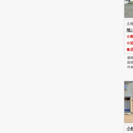
土
地
☆
☆
食
価格
面積
坪単
小