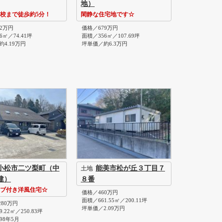
地）
校まで徒歩約5分！
閑静な住宅地です☆
2万円
価格／679万円
6㎡／74.41坪
面積／356㎡／107.69坪
4.19万円
坪単価／約6.3万円
小松市二ツ梨町（中
能美市松が丘３丁目７
土地
建）
８番
ブ付き洋風住宅☆
価格／460万円
面積／661.55㎡／200.11坪
280万円
坪単価／2.09万円
.22㎡／250.83坪
98年5月