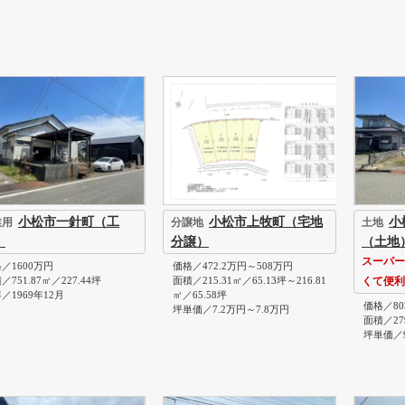
小松市一針町（工
小松市上牧町（宅地
小
業用
分譲地
土地
）
分譲）
（土地
スーパー
／1600万円
価格／472.2万円～508万円
／751.87㎡／227.44坪
面積／215.31㎡／65.13坪～216.81
くて便利
／1969年12月
㎡／65.58坪
価格／80
坪単価／7.2万円～7.8万円
面積／279
坪単価／9