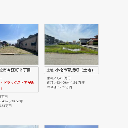
松市今江町２丁目
小松市育成町（土地）
土地
）
価格／1,490万円
・ドラッグストアが近
面積／634.00㎡／191.78坪
坪単価／7.77万円
！
3万円
.43㎡／84.52坪
.51万円