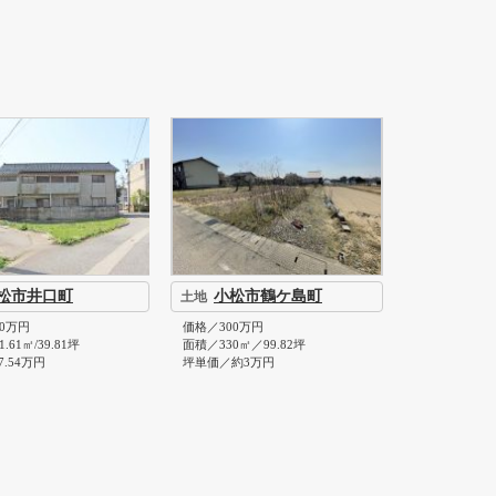
松市井口町
小松市鶴ケ島町
土地
0万円
価格／300万円
.61㎡/39.81坪
面積／330㎡／99.82坪
.54万円
坪単価／約3万円