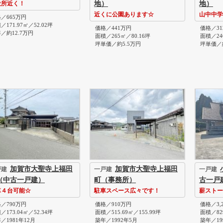
地）
地）
役所近く！
近くに公園あります☆
山中中学
／665万円
／171.97㎡／52.02坪
価格／441万円
価格／31
／約12.7万円
面積／265㎡／80.16坪
面積／24
坪単価／約5.5万円
坪単価／約
加賀市大聖寺上福田
加賀市大聖寺上福田
戸建
一戸建
一戸建
（中古一戸建）
町（事務所）
古一戸
車４台可能☆
駐車スペース広々です！
薪ストー
／790万円
価格／910万円
価格／3,
／173.04㎡／52.34坪
面積／515.69㎡／155.99坪
面積／829
／1981年12月
築年／1992年5月
築年／19