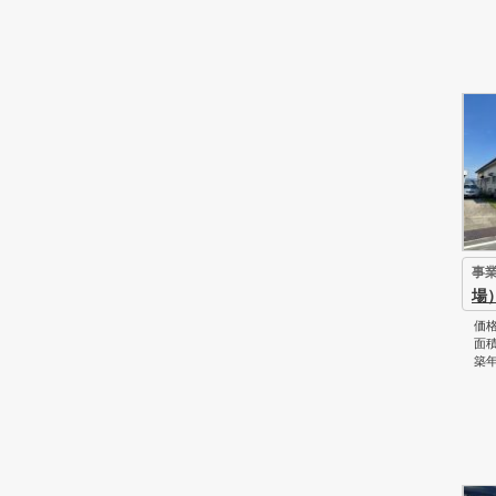
事
場
価格
面積
築年