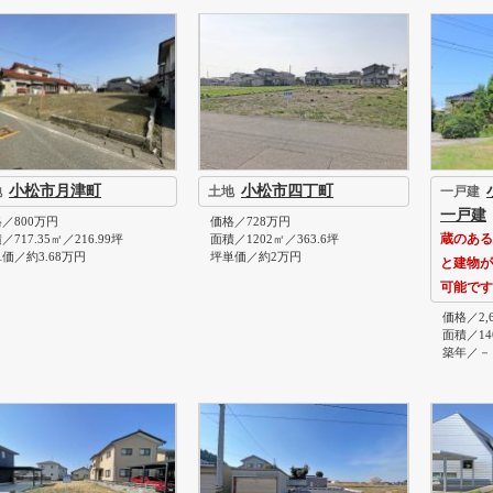
小松市月津町
小松市四丁町
地
土地
一戸建
一戸建
／800万円
価格／728万円
／717.35㎡／216.99坪
面積／1202㎡／363.6坪
蔵のある
価／約3.68万円
坪単価／約2万円
と建物が
可能です
価格／2,
面積／146
築年／－