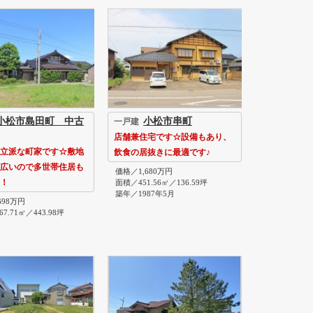
小松市島田町 中古
小松市串町
一戸建
店舗兼住宅です☆設備もあり、
立派な町家です☆敷地
飲食の居抜きに最適です♪
広いので多世帯住居も
価格／1,680万円
！
面積／451.56㎡／136.59坪
築年／1987年5月
698万円
7.71㎡／443.98坪