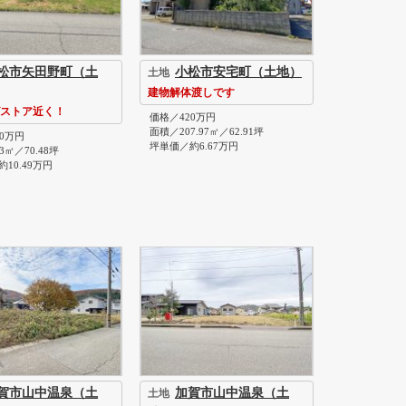
松市矢田野町（土
小松市安宅町（土地）
土地
建物解体渡しです
ストア近く！
価格／420万円
面積／207.97㎡／62.91坪
0万円
坪単価／約6.67万円
3㎡／70.48坪
10.49万円
賀市山中温泉（土
加賀市山中温泉（土
土地