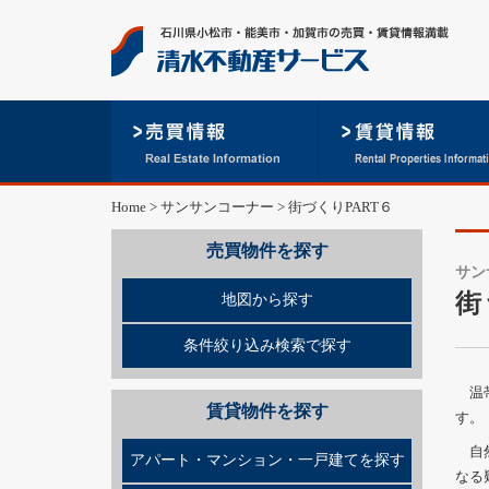
Home
>
サンサンコーナー
>
街づくりPART６
売買物件を探す
サン
街
地図から探す
条件絞り込み検索で探す
温帯
賃貸物件を探す
す。
自然
アパート・マンション・一戸建てを探す
なる