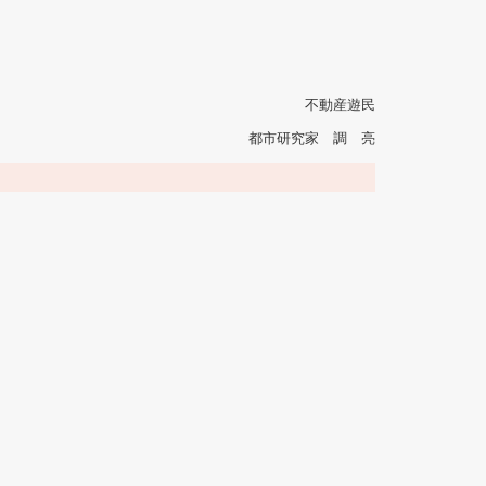
不動産遊民
都市研究家 調 亮