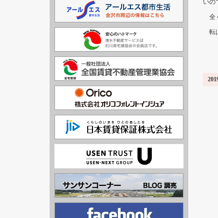
いの
全く
転ば
2019