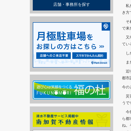
店舗・事務所を探す
私た
き方
それ
で来
又地
てい
しか
また
近頃
都市
今の
災害
うで
今行
ら都
ね。