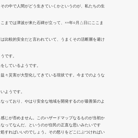
その中で人間がどう生きていくかというのが、私たちの生
までは津波が来た石碑が立って、××年○月△日にここま
は比較的安全だと言われていて、うまくその活断層を避け
ようです。
をしているようです。
益々災害が大型化してきている現状です。今までのような
ないようです。
なっており、やはり安全な地域を開発するのが最善策のよ
感じが否めません。このハザードマップなるものが当初か
になってなんだ、というのが住民の正直な思いみたいです
対処すればいいのでしょう。その怒りをどこにぶつければい