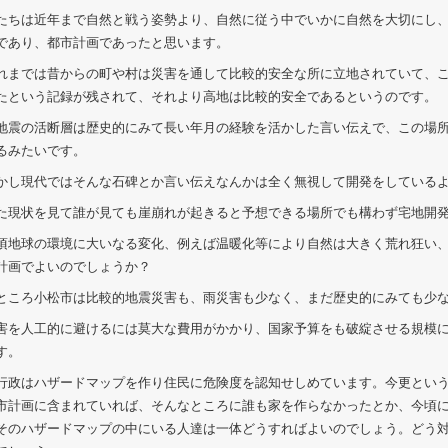
ちは近年まで自然と戦う姿勢より、自然に従う中でいかに自然を大切にし、
であり、都市計画であったと思います。
までは昔からの町や村は災害を通して比較的安全な所に立地されていて、ここ
たという記録が残されて、それより高地は比較的安全であるというのです。
震の活断層は歴史的にみて長い年月の経験を活かした言い伝えで、この場所
るみたいです。
し現代ではそんな石碑とか言い伝えなんかは全く無視して開発をしている
現状を見て誰が見ても崖崩れが起きると予想できる場所でも構わず宅地開発
地球の環境に大いなる変化、例えば温暖化等により自然は大きく荒れ狂い、
計画でよいのでしょうか？
ところ小松市は比較的地震災害も、雨災害も少なく、まだ歴史的にみても少
を人工的に避けるには莫大な費用がかかり、国家予算をも破綻させる規模に
す。
政はハザードマップを作り住民に危険度を認知せしめています。今更という
市計画に含まれていれば、そんなところに誰も家を作らなかったとか、今頃
そのハザードマップの中にいる人達は一体どうすればよいのでしょう。どう