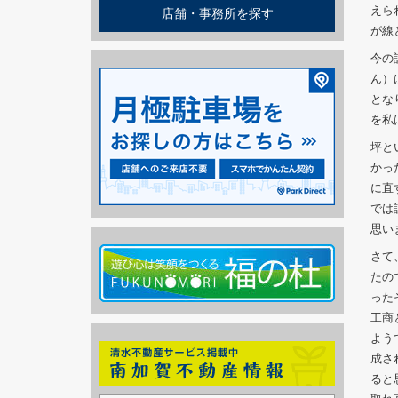
えら
店舗・事務所を探す
が線
今の
ん）
とな
を私
坪と
かっ
に直
では
思い
さて
たの
った
工商
よう
成さ
ると