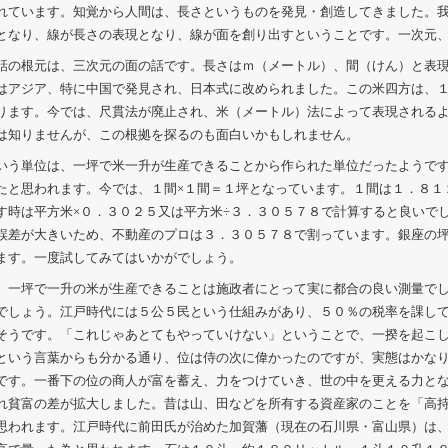
れています。知覚から人間は、長さというものを発見・創造してきました。
となり、線が長さの表現となり、線が面を創り出すということです。一次元
話の根元は、三次元の面の話です。長さはｍ（メートル）、間（けん）と表
はアジア、特に中国で発見され、日本式に改められました。この米四方は、１
ります。今では、尺貫法が廃止され、米（メートル）法によって表現される
は知りませんが、この根拠を探るのも面白いかもしれません。
いう単位は、一坪で米一升が生産できることから作られた単位だったようで
たと思われます。今では、１間×１間＝１坪となっています。１間は１．８１
す時は平方米×０．３０２５又は平方米÷３．３０５７８で計算すると良いで
誤差が大きいため、不動産のプロは３．３０５７８で割っています。銀座の
ます。一度試してみてはいかがでしょう。
、一坪で一升の米が生産できることは施政者にとって実に都合の良い測量で
でしょう。江戸時代には５公５民という仕組みがあり、５０％の税率を課し
そうです。「これじゃあとてもやっていけない」ということで、一揆を起こ
という言葉からも分かる通り、位は侍の次に偉かったのですが、実態はかな
です。一番下の位の商人が富を蓄え、力をつけていき、世の中を更える力と
れ貧富の差が拡大しました。昔は山、田などを所有する資産家のことを「高
思われます。江戸時代に前田氏が治めた加賀藩（現在の石川県・富山県）は