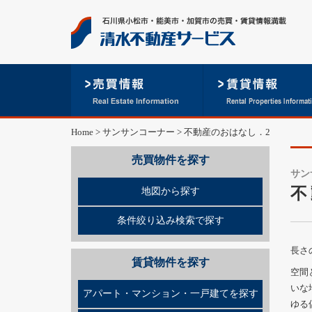
Home
>
サンサンコーナー
>
不動産のおはなし．2
売買物件を探す
サン
不
地図から探す
条件絞り込み検索で探す
長さ
賃貸物件を探す
空間
いな
アパート・マンション・一戸建てを探す
ゆる