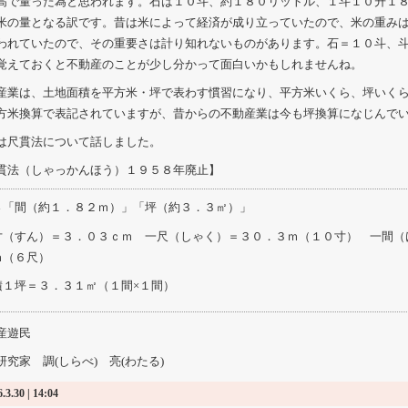
高で量った為と思われます。石は１０斗、約１８０リットル、１斗１０升１
米の量となる訳です。昔は米によって経済が成り立っていたので、米の重み
われていたので、その重要さは計り知れないものがあります。石＝１０斗、
覚えておくと不動産のことが少し分かって面白いかもしれませんね。
産業は、土地面積を平方米・坪で表わす慣習になり、平方米いくら、坪いく
方米換算で表記されていますが、昔からの不動産業は今も坪換算になじんで
は尺貫法について話しました。
貫法（しゃっかんほう）１９５８年廃止】
さ「間（約１．８２ｍ）」「坪（約３．３㎡）」
寸（すん）＝３．０３ｃｍ 一尺（しゃく）＝３０．３ｍ（１０寸） 一間（
ｍ（６尺）
積１坪＝３．３１㎡（１間×１間）
産遊民
研究家 調(しらべ) 亮(わたる)
.3.30 | 14:04