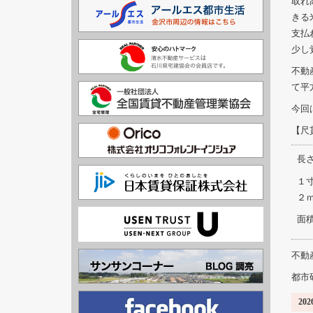
取れ
きる
支払
少し
不動
て平
今回
【尺
長
１
２
面
不動
都市
2026