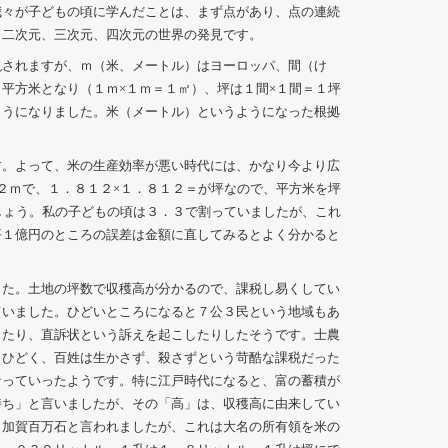
我々が子どもの頃に学んだことは、まず点があり、点の連続
、二次元、三次元、四次元の世界の発見です。
現されますが、ｍ（米、メートル）はヨーロッパ、間（け
平方米となり（１ｍ×１ｍ＝１㎡）、坪は１間×１間＝１坪
ようになりました。米（メートル）というようになった根拠
す。よって、米の生産効率が悪い時代には、かなり今より広
２ｍで、１．８１２×１．８１２＝が坪なので、平方米を坪
しょう。私の子どもの頃は３．３で割っていましたが、これ
坪１億円のところの誤差は金額に直してみるとよく分かると
した。土地の坪数で収穫高が分かるので、課税し易くしてい
ていました。ひどいところになると７公３民という地域もあ
したり、直訴状という訴えを起こしたりしたそうです。士農
りひどく、百姓は生かさず、殺さずという苛酷な課税だった
なっていったようです。特に江戸時代になると、富の蓄積が
持ち」と言いましたが、その「高」は、収穫高に由来してい
、加賀百万石と言われましたが、これは大名の所有領を米の