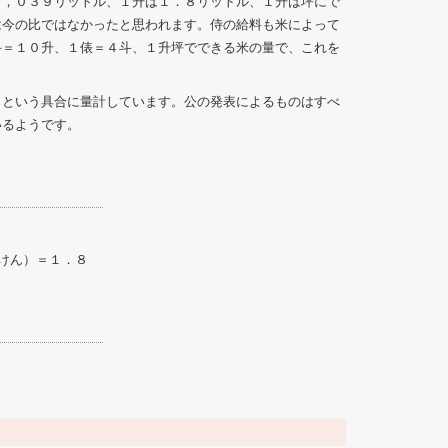
８，０３９リットル、１升は１．８リットル、１升は坪にで
は今の比ではなかったと思われます。侍の給料も米によって
斗＝１０升、１俵＝４斗、１升坪でできる米の量で、これを
らという具合に量計しています。公の発表によるものはすべ
いるようです。
けん）＝１．８