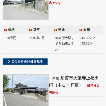
広々です！
価格
築年
交通
面積
910万円
1992年5月
JR大聖寺駅ま
515.69㎡／
で自動車約6
155.99坪
分
加賀市大聖寺上福田
一戸建
町（中古一戸建）
駐車４台
可能☆