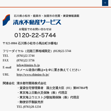
〒923-0904 石川県小松市小馬出町28番地1
フリーダイヤル（北陸三県地域限定）(0120)22-5744
TEL
(0761)22-5744
FAX
(0761)22-5756
info●shimizu-fs.jp
E-mail
※メール送信の際は●を＠に置き換えてください
URL
http://www.shimizu-fs.jp/
関連会社
清水都市開発株式会社
・賃貸住宅管理業者 国土交通大臣（01）第007864号
・東京海上日動火災保険（株）代理店
・東京海上ウエスト少額短期保険（株）代理店
・郵便切手類販売所
TEL (0761)20-1234