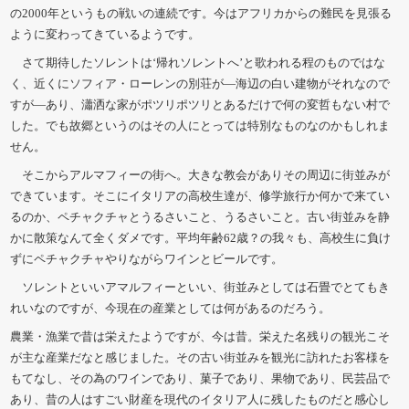
の2000年というもの戦いの連続です。今はアフリカからの難民を見張る
ように変わってきているようです。
さて期待したソレントは‘帰れソレントへ’と歌われる程のものではな
く、近くにソフィア・ローレンの別荘が―海辺の白い建物がそれなので
すが―あり、瀟洒な家がポツリポツリとあるだけで何の変哲もない村で
した。でも故郷というのはその人にとっては特別なものなのかもしれま
せん。
そこからアルマフィーの街へ。大きな教会がありその周辺に街並みが
できています。そこにイタリアの高校生達が、修学旅行か何かで来てい
るのか、ペチャクチャとうるさいこと、うるさいこと。古い街並みを静
かに散策なんて全くダメです。平均年齢62歳？の我々も、高校生に負け
ずにペチャクチャやりながらワインとビールです。
ソレントといいアマルフィーといい、街並みとしては石畳でとてもき
れいなのですが、今現在の産業としては何があるのだろう。
農業・漁業で昔は栄えたようですが、今は昔。栄えた名残りの観光こそ
が主な産業だなと感じました。その古い街並みを観光に訪れたお客様を
もてなし、その為のワインであり、菓子であり、果物であり、民芸品で
あり、昔の人はすごい財産を現代のイタリア人に残したものだと感心し