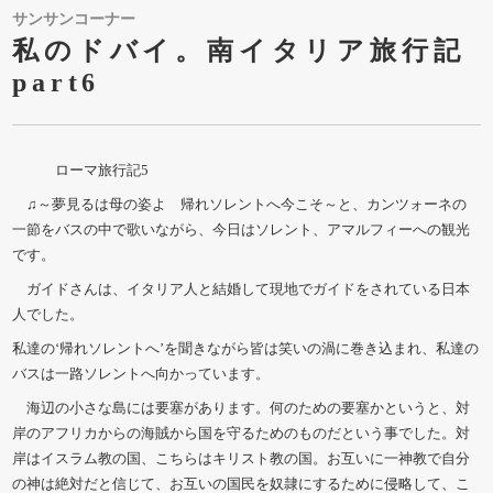
サンサンコーナー
私のドバイ。南イタリア旅行記
part6
ローマ旅行記5
♫～夢見るは母の姿よ 帰れソレントへ今こそ～と、カンツォーネの
一節をバスの中で歌いながら、今日はソレント、アマルフィーへの観光
です。
ガイドさんは、イタリア人と結婚して現地でガイドをされている日本
人でした。
私達の‘帰れソレントへ’を聞きながら皆は笑いの渦に巻き込まれ、私達の
バスは一路ソレントへ向かっています。
海辺の小さな島には要塞があります。何のための要塞かというと、対
岸のアフリカからの海賊から国を守るためのものだという事でした。対
岸はイスラム教の国、こちらはキリスト教の国。お互いに一神教で自分
の神は絶対だと信じて、お互いの国民を奴隷にするために侵略して、こ