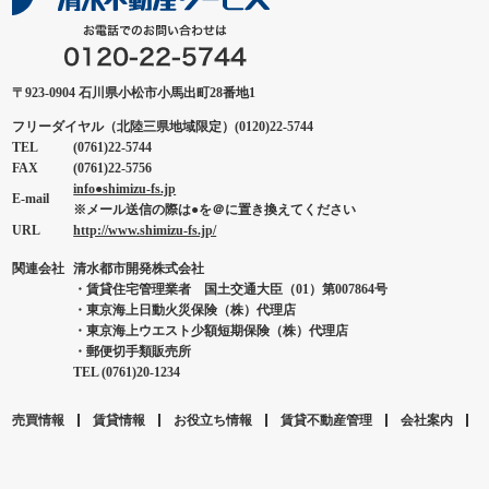
〒923-0904 石川県小松市小馬出町28番地1
フリーダイヤル（北陸三県地域限定）(0120)22-5744
TEL
(0761)22-5744
FAX
(0761)22-5756
info●shimizu-fs.jp
E-mail
※メール送信の際は●を＠に置き換えてください
URL
http://www.shimizu-fs.jp/
関連会社
清水都市開発株式会社
・賃貸住宅管理業者 国土交通大臣（01）第007864号
・東京海上日動火災保険（株）代理店
・東京海上ウエスト少額短期保険（株）代理店
・郵便切手類販売所
TEL (0761)20-1234
売買情報
賃貸情報
お役立ち情報
賃貸不動産管理
会社案内