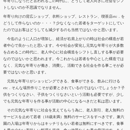
年寄りになったと言われるこの時代に、どうして老人向きに社会をシフ
トしないのか不思議でなりません。
年寄り向けの背広ショップ、衣料ショップ、レストラン、喫茶店etc．を
どうして作らないのか・・・？少なくなった若者をターゲットにしてい
たのではお客はどうしても減少するのも当然ではないかと思います。
今迄のように人口が増加し、経済が右肩上がりの時は社会の構造が若
者中心で良かったと思います。今や社会が変化し元気な年寄りが大多数
を占めるこの時代に、老人中心に社会構造をシフトし直しする事が必要
なのではないかと思われます。今これからは若者を中心とした構造では
なく、元気な年寄りが働き、消費し、活動できる社会を作る事こそが必
要ではないかと思います。
元気な年寄りがショッピングできる、食事ができる、飲みに行ける
etc．そんな場所作りこそが必要とされているのではないでしょうか？子
供をつくりなさい、子供をつくりなさいという活動も必要ですが、少し
でも元気な年寄りを作る事が活動の中心になるべきだと私は思います。
その元気な年寄りに社会を支えてもらう為に、老人割引、老人無料の
サービスを止めて若者（18歳未満）無料のサービスをすべきです。兼六
園の入場は年寄りからはキッチリもらい若者は無料にすべきです。食事