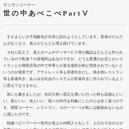
サンサンコーナー
世の中あべこべPartⅤ
すさまじい少子高齢化が日本に訪れようとしています。若者がだんだ
ん少なくなり、老人がどんどん増え続けています。
それに応えて、老人ホームやディサービス等の施設はどんどん作られ
ているので私達？の居場所はあるのですが、どうも普通のお店とかレス
トランとか喫茶店等の中で年寄りが居る場所が殆ど用意されていないと
いうのが現実です。アウトレット等も若者向きだし、焼き肉レストラン
等も若者向き、あらゆる社会のシステムが若者向きに作られているよう
に思えてなりません。
前にも書きましたが、先日大和へ背広を買いに行った時も品揃えとい
い、形といい、色といい、我々の年代を対象にしたのとは全く違うので
す。喫茶コーナー、レストラン、その一つ一つが私には馴染めないもの
に感じたのです。
戦後ベビーブーマー世代が老人の仲間入りをして、人口の３分の２が