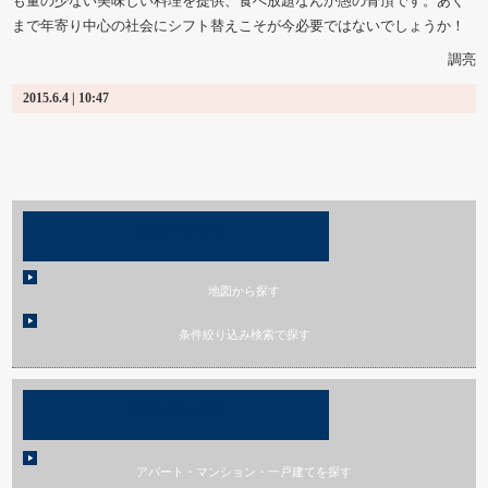
も量の少ない美味しい料理を提供、食べ放題なんか愚の骨頂です。あく
まで年寄り中心の社会にシフト替えこそが今必要ではないでしょうか！
調亮
2015.6.4 | 10:47
売買物件を探す
地図から探す
条件絞り込み検索で探す
賃貸物件を探す
アパート・マンション・一戸建てを探す