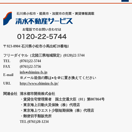
〒923-0904 石川県小松市小馬出町28番地1
フリーダイヤル（北陸三県地域限定）(0120)22-5744
TEL
(0761)22-5744
FAX
(0761)22-5756
info●shimizu-fs.jp
E-mail
※メール送信の際は●を＠に置き換えてください
URL
http://www.shimizu-fs.jp/
関連会社
清水都市開発株式会社
・賃貸住宅管理業者 国土交通大臣（01）第007864号
・東京海上日動火災保険（株）代理店
・東京海上ウエスト少額短期保険（株）代理店
・郵便切手類販売所
TEL (0761)20-1234