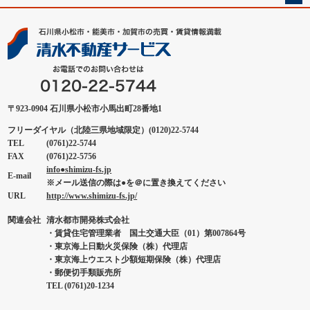
〒923-0904 石川県小松市小馬出町28番地1
フリーダイヤル（北陸三県地域限定）(0120)22-5744
TEL
(0761)22-5744
FAX
(0761)22-5756
info●shimizu-fs.jp
E-mail
※メール送信の際は●を＠に置き換えてください
URL
http://www.shimizu-fs.jp/
関連会社
清水都市開発株式会社
・賃貸住宅管理業者 国土交通大臣（01）第007864号
・東京海上日動火災保険（株）代理店
・東京海上ウエスト少額短期保険（株）代理店
・郵便切手類販売所
TEL (0761)20-1234