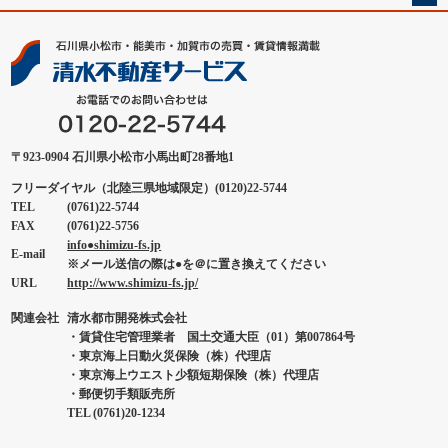
〒923-0904 石川県小松市小馬出町28番地1
フリーダイヤル（北陸三県地域限定）(0120)22-5744
TEL
(0761)22-5744
FAX
(0761)22-5756
info●shimizu-fs.jp
E-mail
※メール送信の際は●を＠に置き換えてください
URL
http://www.shimizu-fs.jp/
関連会社
清水都市開発株式会社
・賃貸住宅管理業者 国土交通大臣（01）第007864号
・東京海上日動火災保険（株）代理店
・東京海上ウエスト少額短期保険（株）代理店
・郵便切手類販売所
TEL (0761)20-1234